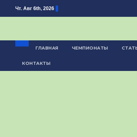
Перейти
Чт. Авг 6th, 2026
к
содержимому
ГЛАВНАЯ
ЧЕМПИОНАТЫ
СТАТ
КОНТАКТЫ
Р
у
б
р
и
к